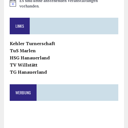
Es sind keine anstehenden Veranstaltungen
H
vorhanden.
i
n
w
LINKS
e
i
s
Kehler Turnerschaft
TuS Marlen
HSG Hanauerland
TV Willstätt
TG Hanauerland
WERBUNG